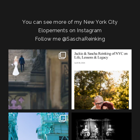
You can see more of my New York City
Elopements on Instagram
Follow me
@SaschaReinking
POST COMMENT
One of my favorite things about
We are so honored to be featured
photographing NYC
...
in Bold Journey
...
83
4
116
2
If you’re planning an NYC
Meryl and John had the ultimate
elopement, who says you
...
full-circle
...
48
1
21
0