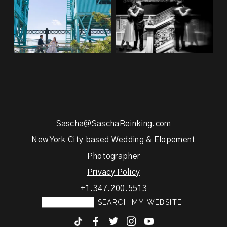
Sascha@SaschaReinking.com
New York City based Wedding & Elopement
Photographer
Privacy Policy
+1.347.200.5513
F
T
I
y