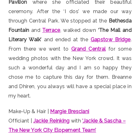
Pavilion
where she officiated their beautiful
ceremony. After the ‘I dos’ we made our way
through Central Park. We stopped at the
Bethesda
Fountain
and
Terrace
, walked down
‘The Mall and
Literary Walk’
and ended at the
Gapstow Bridge
.
From there we went to
Grand Central
for some
wedding photos with the New York crowd. It was
such a wonderful day and I am so happy they
chose me to capture this day for them. Breanne
and Dhiren, you always will have a special place in
my heart.
Make-Up & Hair |
Margie Bresciani
Officiant |
Jackie Reinking
with
‘Jackie & Sascha –
The New York City Elopement Team’