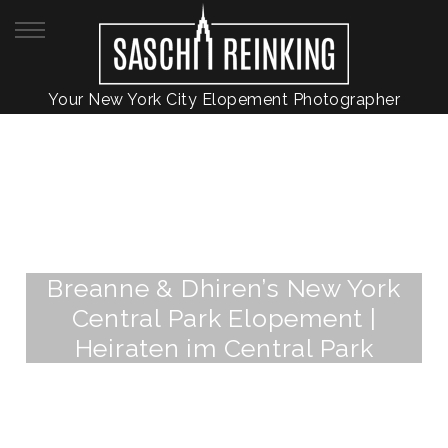
Your New York City Elopement Photographer
Breanne & Dhiren’s New York
Central Park Elopement |
Heiraten im Central Park