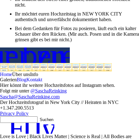
nicht.
Ihr möchtet euren Hochzeitstag in NEW YORK CITY
authentisch und unverfälscht dokumentiert haben.
Bei dem Gedanken für Fotos zu posieren, läuft euch ein kalter
Schauer über den Rücken. (Mir auch. Posen und in die Kamera
grinsen gibt es bei mir nicht.)
er zu plan
r bereit eu
Home
Über uns
Info
Galerien
Blog
Kontakt
Hier könnt ihr weitere Hochzeitsfotos auf Instagram sehen.
Folgt mir unter
@SaschaReinking
Sascha@SaschaReinking.com
Der Hochzeitsfotograf in New York City // Heiraten in NYC
+1.347.200.5513
Privacy Policy
F
T
I
y
Love is Love | Black Lives Matter | Science is Real | All Bodies are