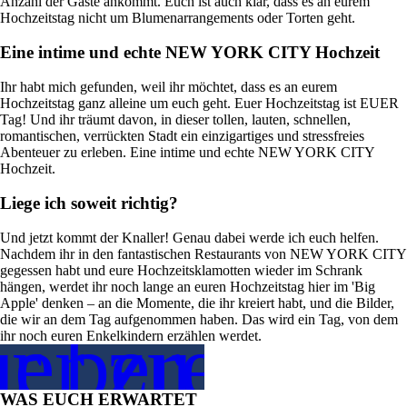
Anzahl der Gäste ankommt. Euch ist auch klar, dass es an eurem
Hochzeitstag nicht um Blumenarrangements oder Torten geht.
Eine intime und echte NEW YORK CITY Hochzeit
Ihr habt mich gefunden, weil ihr möchtet, dass es an eurem
Hochzeitstag ganz alleine um euch geht. Euer Hochzeitstag ist EUER
Tag! Und ihr träumt davon, in dieser tollen, lauten, schnellen,
romantischen, verrückten Stadt ein einzigartiges und stressfreies
Abenteuer zu erleben. Eine intime und echte NEW YORK CITY
Hochzeit.
Liege ich soweit richtig?
Und jetzt kommt der Knaller! Genau dabei werde ich euch helfen.
Nachdem ihr in den fantastischen Restaurants von NEW YORK CITY
gegessen habt und eure Hochzeitsklamotten wieder im Schrank
hängen, werdet ihr noch lange an euren Hochzeitstag hier im 'Big
Apple' denken – an die Momente, die ihr kreiert habt, und die Bilder,
die wir an dem Tag aufgenommen haben. Das wird ein Tag, von dem
er zu plan
r bereit eu
ihr noch euren Enkelkindern erzählen werdet.
WAS EUCH ERWARTET